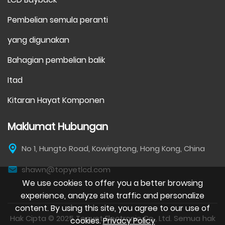
Pembelian semula peranti
yang digunakan
Bahagian pembelian balik
Itad
Kitaran Hayat Komponen
Maklumat Hubungan
No 1, Hungto Road, Kowingtong, Hong Kong, China
shawn@topyetlcd.com
We use cookies to offer you a better browsing
experience, analyze site traffic and personalize
content. By using this site, you agree to our use of
Hak Cipta © 2025 Topyet Electronic Co., Ltd. Semua hak
cookies.
Privacy Policy