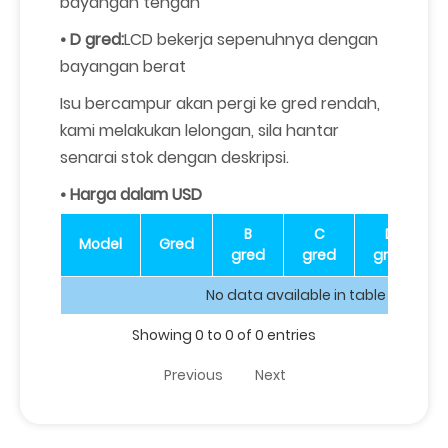
bayangan tengah
• D gred:
LCD bekerja sepenuhnya dengan
bayangan berat
Isu bercampur akan pergi ke gred rendah,
kami melakukan lelongan, sila hantar
senarai stok dengan deskripsi.
• Harga dalam USD
B
C
D
Model
Gred
gred
gred
gred
No data available in table
Showing 0 to 0 of 0 entries
Previous
Next