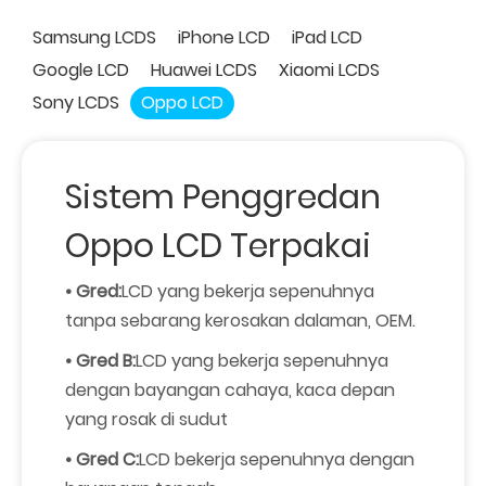
Samsung LCDS
iPhone LCD
iPad LCD
Google LCD
Huawei LCDS
Xiaomi LCDS
Sony LCDS
Oppo LCD
Sistem Penggredan
Oppo LCD Terpakai
• Gred:
LCD yang bekerja sepenuhnya
tanpa sebarang kerosakan dalaman, OEM.
• Gred B:
LCD yang bekerja sepenuhnya
dengan bayangan cahaya, kaca depan
yang rosak di sudut
• Gred C:
LCD bekerja sepenuhnya dengan