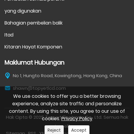
yang digunakan
Bahagian pembelian balik
Itad
Kitaran Hayat Komponen
Maklumat Hubungan
No 1, Hungto Road, Kowingtong, Hong Kong, China
shawn@topyetlcd.com
We use cookies to offer you a better browsing
experience, analyze site traffic and personalize
content. By using this site, you agree to our use of
Hak Cipta © 2025 Topyet Electronic Co., Ltd. Semua hak
cookies.
Privacy Policy
terpelihara.
Reject
Accept
Sitemap
RSS
XML
Privacy Policy