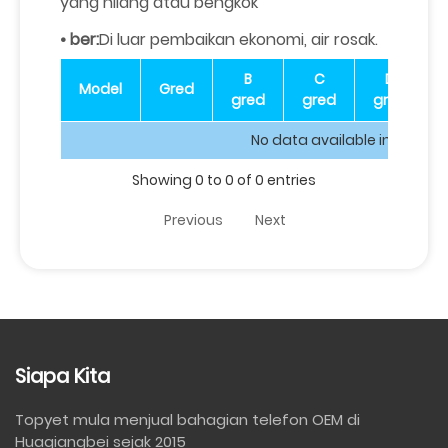
yang hilang atau bengkok
• ber:
Di luar pembaikan ekonomi, air rosak.
B
C
D
Model
Gred
gred
gred
gred
No data available in table
Showing 0 to 0 of 0 entries
Previous
Next
Siapa Kita
Topyet mula menjual bahagian telefon OEM di
Huaqiangbei sejak 2015