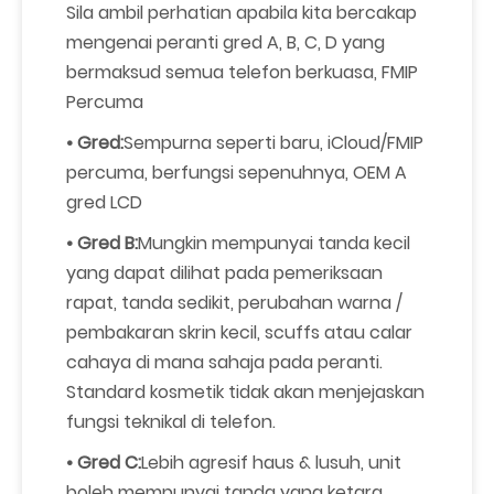
Sila ambil perhatian apabila kita bercakap
mengenai peranti gred A, B, C, D yang
bermaksud semua telefon berkuasa, FMIP
Percuma
• Gred:
Sempurna seperti baru, iCloud/FMIP
percuma, berfungsi sepenuhnya, OEM A
gred LCD
• Gred B:
Mungkin mempunyai tanda kecil
yang dapat dilihat pada pemeriksaan
rapat, tanda sedikit, perubahan warna /
pembakaran skrin kecil, scuffs atau calar
cahaya di mana sahaja pada peranti.
Standard kosmetik tidak akan menjejaskan
fungsi teknikal di telefon.
• Gred C:
Lebih agresif haus & lusuh, unit
boleh mempunyai tanda yang ketara,