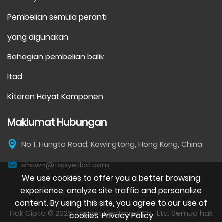
Pembelian semula peranti
yang digunakan
Bahagian pembelian balik
Itad
Kitaran Hayat Komponen
Maklumat Hubungan
No 1, Hungto Road, Kowingtong, Hong Kong, China
shawn@topyetlcd.com
We use cookies to offer you a better browsing
experience, analyze site traffic and personalize
content. By using this site, you agree to our use of
Hak Cipta © 2025 Topyet Electronic Co., Ltd. Semua hak
cookies.
Privacy Policy