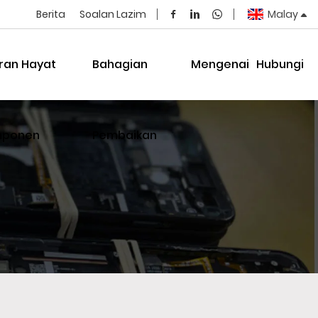
Berita
Soalan Lazim
Malay
aran Hayat
Bahagian
Mengenai
Hubungi
ponen
Pembaikan