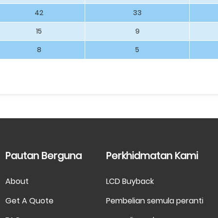
42
33
15
9
8
5
Pautan Berguna
Perkhidmatan Kami
About
LCD Buyback
Get A Quote
Pembelian semula peranti