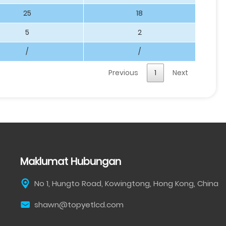
25
18
5
2
/
/
Previous
1
Next
Maklumat Hubungan
No 1, Hungto Road, Kowingtong, Hong Kong, China
shawn@topyetlcd.com