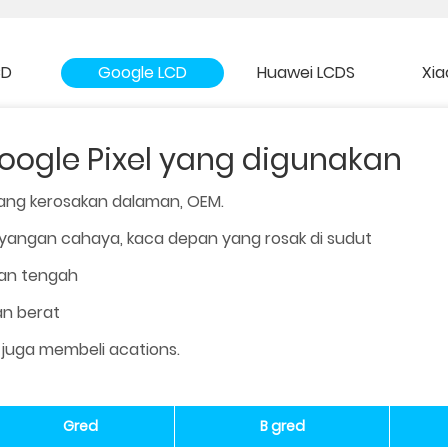
CD
Google LCD
Huawei LCDS
Xia
ogle Pixel yang digunakan
ang kerosakan dalaman, OEM.
angan cahaya, kaca depan yang rosak di sudut
an tengah
n berat
 juga membeli acations.
Gred
B gred