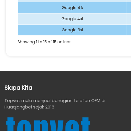
Google 4A
Google 4xl
Google 3xl
Showing 1 to 15 of 15 entries
Siapa Kita
Topyet mula menjual bahagian telefon OEM di
Huaqiangbei sejak 2015