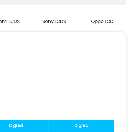
omi LCDS
Sony LCDS
Oppo LCD
C gred
D gred