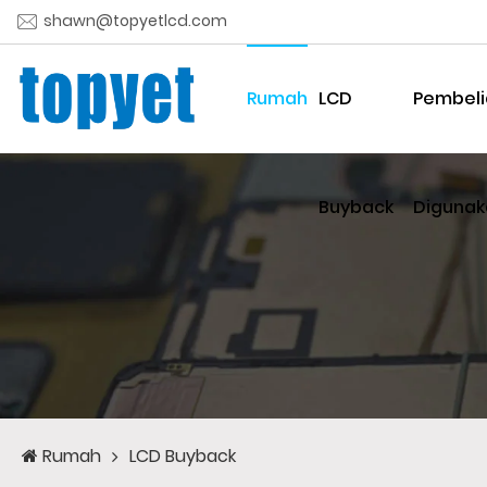
shawn@topyetlcd.com
Rumah
LCD
Pembeli
Buyback
Digunak
Rumah
LCD Buyback