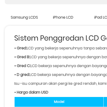
Samsung LCDS
iPhone LCD
iPad L
Sistem Penggredan LCD Go
• Gred:
LCD yang bekerja sepenuhnya tanpa sebar
• Gred B:
LCD yang bekerja sepenuhnya dengan bay
• Gred C:
LCD bekerja sepenuhnya dengan bayang
• D gred:
LCD bekerja sepenuhnya dengan bayanga
Isu -isu campuran akan pergi ke gred rendah, kami
• Harga dalam USD
Model